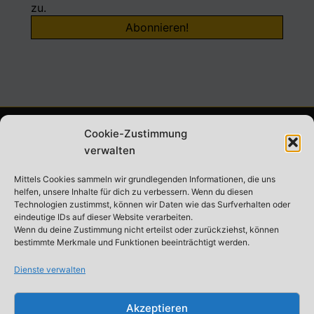
zu.
Cookie-Zustimmung
ABONNIERE UNSEREN NEWSLETTER
verwalten
Mittels Cookies sammeln wir grundlegenden Informationen, die uns
helfen, unsere Inhalte für dich zu verbessern. Wenn du diesen
Technologien zustimmst, können wir Daten wie das Surfverhalten oder
eindeutige IDs auf dieser Website verarbeiten.
Datenschutz
*
Wenn du deine Zustimmung nicht erteilst oder zurückziehst, können
bestimmte Merkmale und Funktionen beeinträchtigt werden.
Ich stimme den
Datenschutzbestimmungen
zu.
Dienste verwalten
Akzeptieren