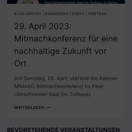
BLOG-ARCHIV
|
DISKUSSION
|
EVENT
|
VORTRAG
29. April 2023:
Mitmachkonferenz für eine
nachhaltige Zukunft vor
Ort
Am Samstag, 29. April, startete die Aalener
MIMAKO (Mitmachkonferenz) im Paul-
Ulmschneider-Saal (im Torhaus)
29.
WEITERLESEN
APRIL
2023:
MITMACHKONFERENZ
BEVORSTEHENDE VERANSTALTUNGEN
FÜR