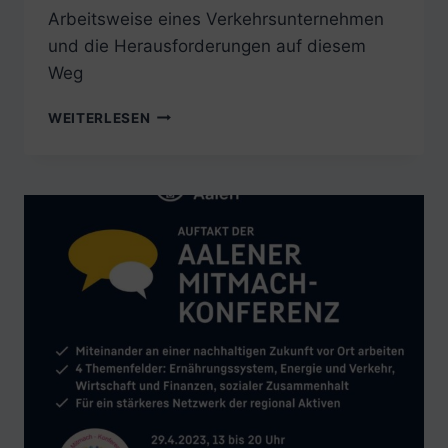
Arbeitsweise eines Verkehrsunternehmen
und die Herausforderungen auf diesem
Weg
MITTWOCH,
WEITERLESEN
12.11.2025:
KLIMAGERECHTE
UND
NACHHALTIGE
MOBILITÄT
–
WAS
BEWEGT
DIE
OSTALB