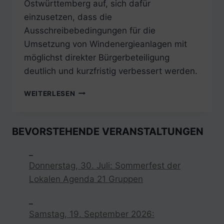
Ostwürttemberg auf, sich dafür
einzusetzen, dass die
Ausschreibebedingungen für die
Umsetzung von Windenergieanlagen mit
möglichst direkter Bürgerbeteiligung
deutlich und kurzfristig verbessert werden.
DONNERSTAG,
WEITERLESEN
27.
JUNI
2024:
BEVORSTEHENDE VERANSTALTUNGEN
ANHÖRUNG
DER
_
TEILFORTSCHREIBUNG
Donnerstag, 30. Juli: Sommerfest der
WINDENERGIE
2025
Lokalen Agenda 21 Gruppen
–
STELLUNGNAHME
_
Samstag, 19. September 2026: