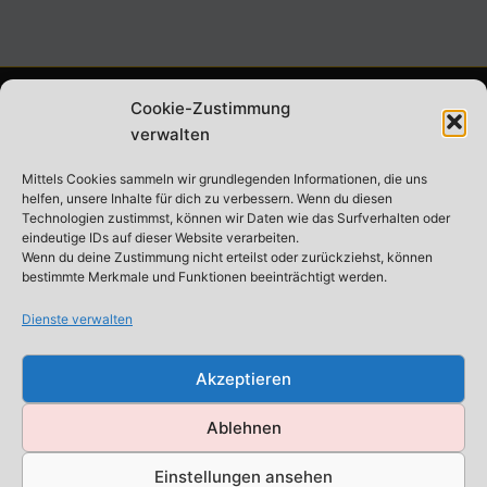
Cookie-Zustimmung
ABONNIERE UNSEREN NEWSLETTER
verwalten
Mittels Cookies sammeln wir grundlegenden Informationen, die uns
helfen, unsere Inhalte für dich zu verbessern. Wenn du diesen
Technologien zustimmst, können wir Daten wie das Surfverhalten oder
eindeutige IDs auf dieser Website verarbeiten.
Datenschutz
*
Wenn du deine Zustimmung nicht erteilst oder zurückziehst, können
bestimmte Merkmale und Funktionen beeinträchtigt werden.
Ich stimme den
Datenschutzbestimmungen
zu.
Dienste verwalten
Akzeptieren
Ablehnen
Datenschutz
Einstellungen ansehen