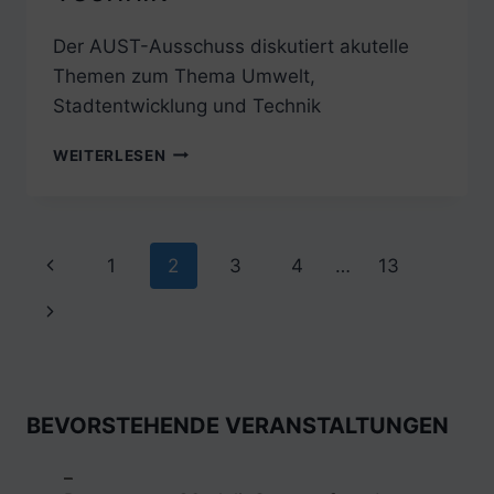
Der AUST-Ausschuss diskutiert akutelle
Themen zum Thema Umwelt,
Stadtentwicklung und Technik
MITTWOCH,
WEITERLESEN
11.
FEBRUAR
2026:
SITZUNG
Seitennavigation
Vorherige
1
2
3
4
…
13
DES
AUSSCHUSSES
Seite
Nächste
FÜR
UMWELT,
Seite
STADTENTWICKLUNG
UND
TECHNIK
BEVORSTEHENDE VERANSTALTUNGEN
_